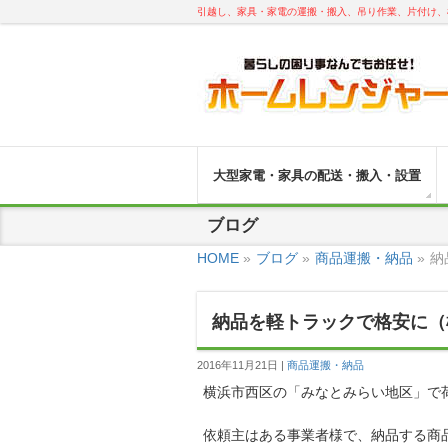
引越し、家具・家電の運搬・搬入、吊り作業、片付け、
大型家電・家具の配送・搬入・設置
ブログ
HOME
»
ブログ
»
商品運搬・納品
»
納
納品を軽トラックで格安に（
2016年11月21日
商品運搬・納品
横浜市西区の「みなとみらい地区」で
依頼主はある事業者様で、納品する商