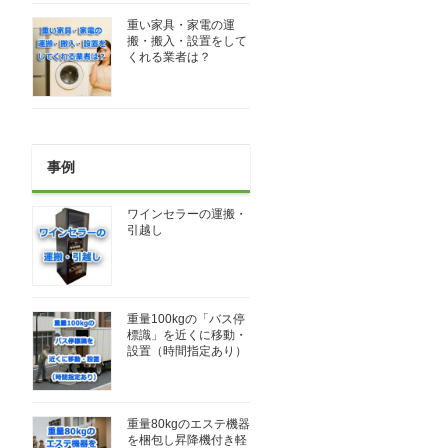
重い家具・家電の運
搬・搬入・設置をして
くれる業者は？
事例
ワインセラーの運搬・
引越し
重量100kgの「バス停
標識」を近くに移動・
設置（時間指定あり）
重量80kgのエステ機器
を梱包し昇降機付き軽