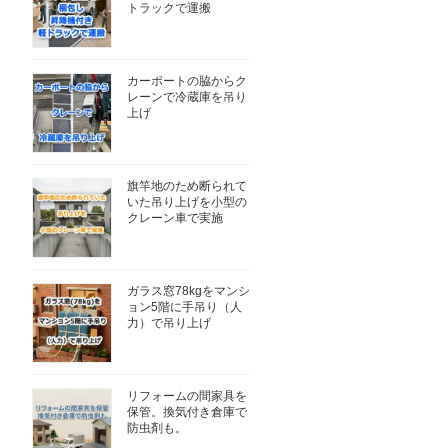
トラックで運搬
カーポートの脇からク
レーンで冷蔵庫を吊り
上げ
旗竿地のため断られて
いた吊り上げを小型の
クレーン車で実施
ガラス窓78kgをマンシ
ョン5階に手吊り（人
力）で吊り上げ
リフォームの間家具を
保管。換気付き倉庫で
防虫剤も。