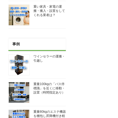
重い家具・家電の運
搬・搬入・設置をして
くれる業者は？
事例
ワインセラーの運搬・
引越し
重量100kgの「バス停
標識」を近くに移動・
設置（時間指定あり）
重量80kgのエステ機器
を梱包し昇降機付き軽