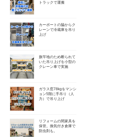
トラックで運搬
カーポートの脇からク
レーンで冷蔵庫を吊り
上げ
旗竿地のため断られて
いた吊り上げを小型の
クレーン車で実施
ガラス窓78kgをマンシ
ョン5階に手吊り（人
力）で吊り上げ
リフォームの間家具を
保管。換気付き倉庫で
防虫剤も。