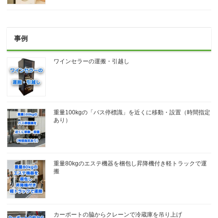
事例
ワインセラーの運搬・引越し
重量100kgの「バス停標識」を近くに移動・設置（時間指定
あり）
重量80kgのエステ機器を梱包し昇降機付き軽トラックで運
搬
カーポートの脇からクレーンで冷蔵庫を吊り上げ