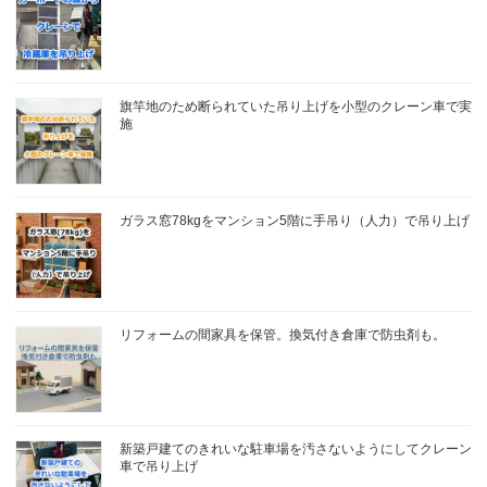
旗竿地のため断られていた吊り上げを小型のクレーン車で実
施
ガラス窓78kgをマンション5階に手吊り（人力）で吊り上げ
リフォームの間家具を保管。換気付き倉庫で防虫剤も。
新築戸建てのきれいな駐車場を汚さないようにしてクレーン
車で吊り上げ