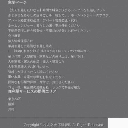
主要ページ
【安く引越したいなら】時間で料金が決まるシンプルな引越しプラン
さまざまな暮らしの困りごとを「格安で」。ホームレンジャーのブログ。
アパート経営者様必見！アパート管理委託・代行
ホームレンジャー：暮らしの困り事お任せください
不動産管理に伴う残置物・不用品の処分もお任せください
会社概要
個人情報保護方針
単身引越しに最適な引越し業者
【引越し料金が安い】小回りが利く軽トラックで効率が良い
吊り作業：大型家電・家具などの吊り上げ、吊り下げ
大型家電・家具の配送・搬入・設置なら
大型家電搬入でお困りの方へ
引越しが決まったらお読みください
重い家具・家電の移動もお任せください
面倒なお部屋の掃除・片付け、お任せください
コピー機・複合機の運搬も軽トラックで料金が格安
便利屋サービスの提供エリア
東京23区
横浜
川崎
Copyright ©
株式会社 不動管理
All Rights Reserved.