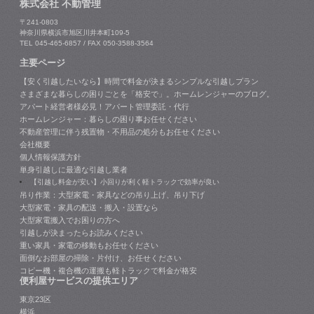
株式会社 不動管理
〒241-0803
神奈川県横浜市旭区川井本町109-5
TEL 045-465-6857 / FAX 050-3588-3564
主要ページ
【安く引越したいなら】時間で料金が決まるシンプルな引越しプラン
さまざまな暮らしの困りごとを「格安で」。ホームレンジャーのブログ。
アパート経営者様必見！アパート管理委託・代行
ホームレンジャー：暮らしの困り事お任せください
不動産管理に伴う残置物・不用品の処分もお任せください
会社概要
個人情報保護方針
単身引越しに最適な引越し業者
【引越し料金が安い】小回りが利く軽トラックで効率が良い
吊り作業：大型家電・家具などの吊り上げ、吊り下げ
大型家電・家具の配送・搬入・設置なら
大型家電搬入でお困りの方へ
引越しが決まったらお読みください
重い家具・家電の移動もお任せください
面倒なお部屋の掃除・片付け、お任せください
コピー機・複合機の運搬も軽トラックで料金が格安
便利屋サービスの提供エリア
東京23区
横浜