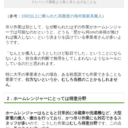
クレーンで屋根より高く吊り上げることも
（参考：
10社以上に断られた高難度の海外製家具搬入
）
吊り作業は別として、なぜ断られたはずの作業がホームレンジャ
ーでは可能なのかというと、どうも「壁から何cmの余裕が無け
れば搬入しない」という決まりを設けている事業者さんが多いよ
うです。
「なんとか搬入しようとしたけど駄目でした」ということになら
ないよう、担当者の判断で無理をしてしまわないようなルールに
しているのだと思われます。
特に大手の事業者さんの場合、ある程度誰でも作業できることも
重要です。
仕方ないというか、むしろ当然のことかもしれませ
ん
。
2．ホームレンジャーにとっては得意分野
ホームレンジャーはもともと日常的に冷蔵庫や洗濯機など、大型
家電の搬入・搬出を行っており、かつ吊り作業にも対応できるス
タッフが多い
ので、こうした作業は
むしろ得意分野
です。この点