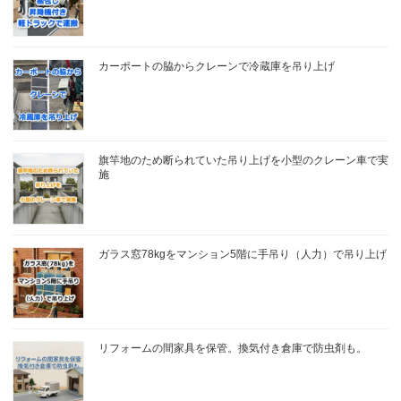
カーポートの脇からクレーンで冷蔵庫を吊り上げ
旗竿地のため断られていた吊り上げを小型のクレーン車で実
施
ガラス窓78kgをマンション5階に手吊り（人力）で吊り上げ
リフォームの間家具を保管。換気付き倉庫で防虫剤も。