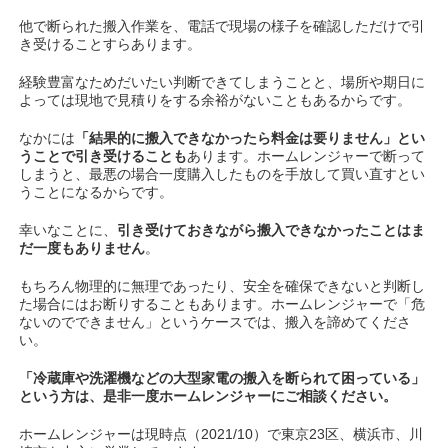
他で断られた搬入作業を、電話で現場の様子を確認しただけで引
き受けることすらあります。
経験豊富なためだいたい判断できてしまうことと、場所や期日に
よっては現地で見積りをする余裕がないこともあるからです。
なかには
「結果的に搬入できなかったら料金は要りません」とい
うことで引き受けることも
あります。ホームレンジャーで断って
しまうと、最悪の場合一度購入したものを手放して買い直すとい
うことになるからです。
幸いなことに、
引き受けておきながら搬入できなかったことはま
だ一度もありません
。
もちろん物理的に無理であったり、安全を確保できないと判断し
た場合にはお断りすることもあります。ホームレンジャーで「危
ないのでできません」というケースでは、搬入を諦めてくださ
い。
「冷蔵庫や洗濯機などの大型家電の搬入を断られて困っている」
という方は、是非一度ホームレンジャーにご相談ください。
ホームレンジャーは現時点（2021/10）で東京23区、横浜市、川