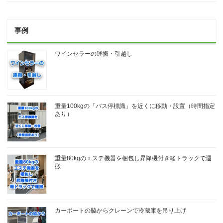
事例
ワインセラーの運搬・引越し
重量100kgの「バス停標識」を近くに移動・設置（時間指定
あり）
重量80kgのエステ機器を梱包し昇降機付き軽トラックで運
搬
カーポートの脇からクレーンで冷蔵庫を吊り上げ