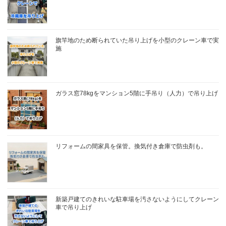
旗竿地のため断られていた吊り上げを小型のクレーン車で実
施
ガラス窓78kgをマンション5階に手吊り（人力）で吊り上げ
リフォームの間家具を保管。換気付き倉庫で防虫剤も。
新築戸建てのきれいな駐車場を汚さないようにしてクレーン
車で吊り上げ