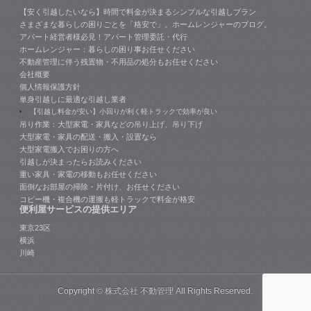
【安く引越したいなら】時間で料金が決まるシンプルな引越しプラン
さまざまな暮らしの困りごとを「格安で」。ホームレンジャーのブログ。
アパート経営者様必見！アパート管理委託・代行
ホームレンジャー：暮らしの困り事お任せください
不動産管理に伴う残置物・不用品の処分もお任せください
会社概要
個人情報保護方針
単身引越しに最適な引越し業者
【引越し料金が安い】小回りが利く軽トラックで効率が良い
吊り作業：大型家電・家具などの吊り上げ、吊り下げ
大型家電・家具の配送・搬入・設置なら
大型家電搬入でお困りの方へ
引越しが決まったらお読みください
重い家具・家電の移動もお任せください
面倒なお部屋の掃除・片付け、お任せください
コピー機・複合機の運搬も軽トラックで料金が格安
便利屋サービスの提供エリア
東京23区
横浜
川崎
Copyright ©
株式会社 不動管理
All Rights Reserved.