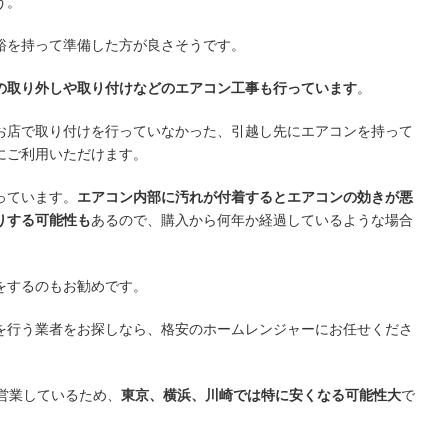
う。
裕を持って準備した方が良さそうです。
の取り外しや取り付けなどのエアコン工事も行っています
。
お店で取り付けを行っていなかった、引越し先にエアコンを持って
にご利用いただけます。
っています。
エアコン内部に汚れが付着するとエアコンの効きが悪
りする可能性も
あるので、購入から何年か経過しているような場合
をするのもお勧めです。
を行う業者をお探しなら、格安のホームレンジャーにお任せくださ
営業しているため、
東京、横浜、川崎では特に安くなる可能性大
で