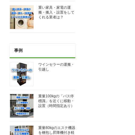
重い家具・家電の運
搬・搬入・設置をして
くれる業者は？
事例
ワインセラーの運搬・
引越し
重量100kgの「バス停
標識」を近くに移動・
設置（時間指定あり）
重量80kgのエステ機器
を梱包し昇降機付き軽