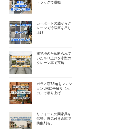
トラックで運搬
カーポートの脇からク
レーンで冷蔵庫を吊り
上げ
旗竿地のため断られて
いた吊り上げを小型の
クレーン車で実施
ガラス窓78kgをマンシ
ョン5階に手吊り（人
力）で吊り上げ
リフォームの間家具を
保管。換気付き倉庫で
防虫剤も。