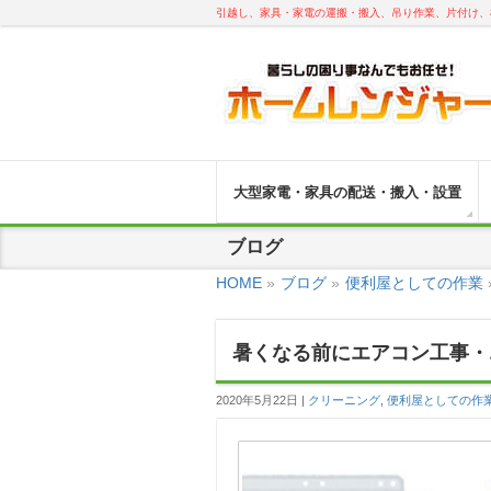
引越し、家具・家電の運搬・搬入、吊り作業、片付け、
大型家電・家具の配送・搬入・設置
ブログ
HOME
»
ブログ
»
便利屋としての作業
暑くなる前にエアコン工事・
2020年5月22日
クリーニング
,
便利屋としての作