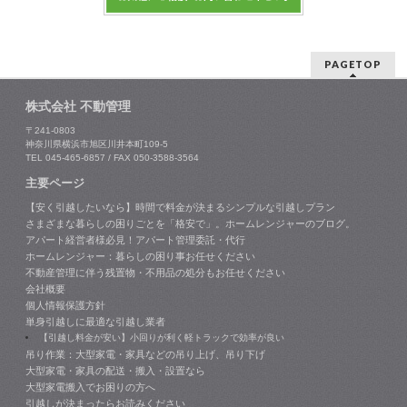
PAGETOP
株式会社 不動管理
〒241-0803
神奈川県横浜市旭区川井本町109-5
TEL 045-465-6857 / FAX 050-3588-3564
主要ページ
【安く引越したいなら】時間で料金が決まるシンプルな引越しプラン
さまざまな暮らしの困りごとを「格安で」。ホームレンジャーのブログ。
アパート経営者様必見！アパート管理委託・代行
ホームレンジャー：暮らしの困り事お任せください
不動産管理に伴う残置物・不用品の処分もお任せください
会社概要
個人情報保護方針
単身引越しに最適な引越し業者
【引越し料金が安い】小回りが利く軽トラックで効率が良い
吊り作業：大型家電・家具などの吊り上げ、吊り下げ
大型家電・家具の配送・搬入・設置なら
大型家電搬入でお困りの方へ
引越しが決まったらお読みください