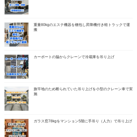
重量80kgのエステ機器を梱包し昇降機付き軽トラックで運
搬
カーポートの脇からクレーンで冷蔵庫を吊り上げ
旗竿地のため断られていた吊り上げを小型のクレーン車で実
施
ガラス窓78kgをマンション5階に手吊り（人力）で吊り上げ