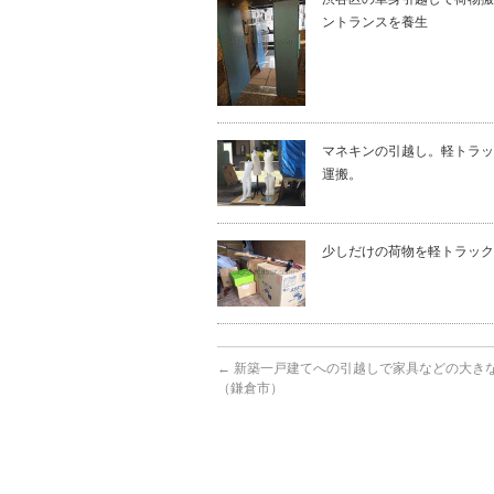
ントランスを養生
マネキンの引越し。軽トラッ
運搬。
少しだけの荷物を軽トラック
←
新築一戸建てへの引越しで家具などの大き
（鎌倉市）