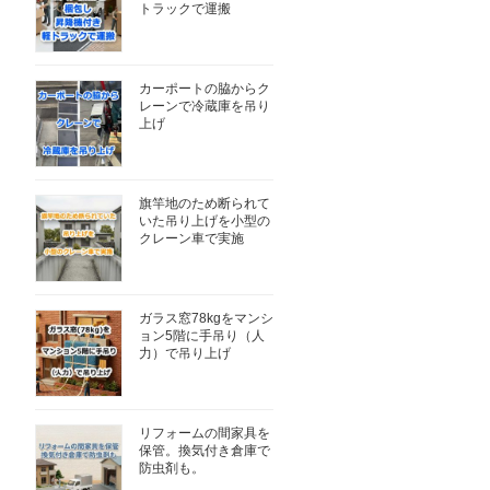
トラックで運搬
カーポートの脇からク
レーンで冷蔵庫を吊り
上げ
旗竿地のため断られて
いた吊り上げを小型の
クレーン車で実施
ガラス窓78kgをマンシ
ョン5階に手吊り（人
力）で吊り上げ
リフォームの間家具を
保管。換気付き倉庫で
防虫剤も。