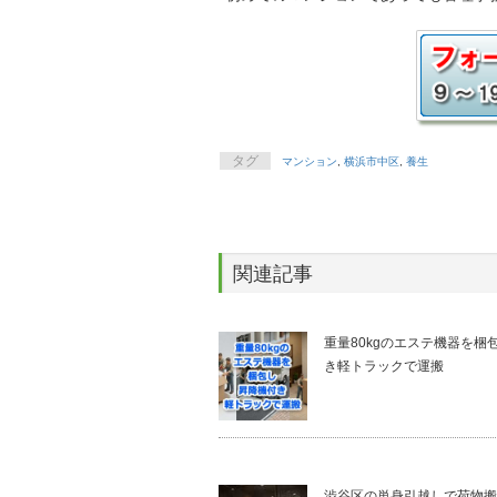
タグ
マンション
,
横浜市中区
,
養生
関連記事
重量80kgのエステ機器を梱
き軽トラックで運搬
渋谷区の単身引越しで荷物搬