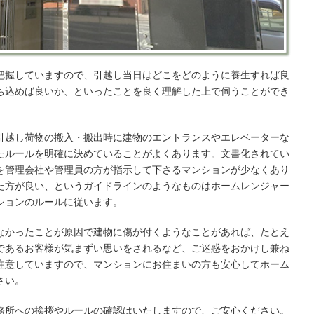
把握していますので、引越し当日はどこをどのように養生すれば良
ち込めば良いか、といったことを良く理解した上で伺うことができ
引越し荷物の搬入・搬出時に建物のエントランスやエレベーターな
たルールを明確に決めていることがよくあります。文書化されてい
を管理会社や管理員の方が指示して下さるマンションが少なくあり
た方が良い、というガイドラインのようなものはホームレンジャー
ションのルールに従います。
なかったことが原因で建物に傷が付くようなことがあれば、たとえ
であるお客様が気まずい思いをされるなど、ご迷惑をおかけし兼ね
注意していますので、マンションにお住まいの方も安心してホーム
さい。
務所への挨拶やルールの確認はいたしますので、ご安心ください。