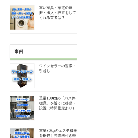
重い家具・家電の運
搬・搬入・設置をして
くれる業者は？
事例
ワインセラーの運搬・
引越し
重量100kgの「バス停
標識」を近くに移動・
設置（時間指定あり）
重量80kgのエステ機器
を梱包し昇降機付き軽