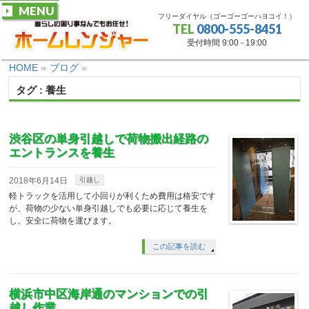
MENU
フリーダイヤル（ゴーゴーゴーハヨコイ！）
TEL
0800-555-8451
受付時間 9:00 - 19:00
HOME
»
ブログ
»
タグ : 養生
渋谷区の単身引越しで荷物搬出経路の
エントランスを養生
2018年6月14日
引越し
軽トラックを活用して小回りが利くため費用は格安です
が、荷物の少ない単身引越しでも必要に応じて養生を
し、安全に荷物を運びます。
この記事を読む
横浜市中区海岸通のマンションでの引
越し作業