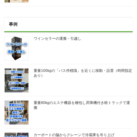
事例
ワインセラーの運搬・引越し
重量100kgの「バス停標識」を近くに移動・設置（時間指定
あり）
重量80kgのエステ機器を梱包し昇降機付き軽トラックで運
搬
カーポートの脇からクレーンで冷蔵庫を吊り上げ