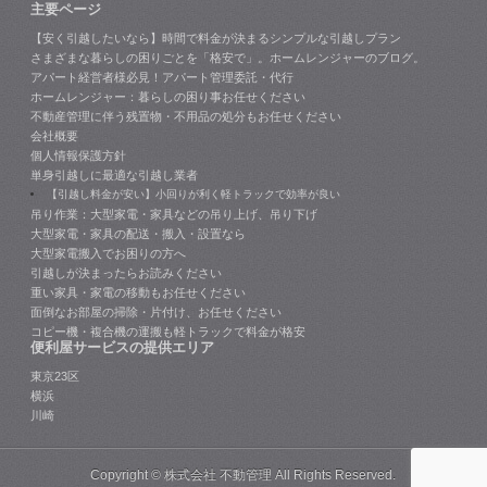
主要ページ
【安く引越したいなら】時間で料金が決まるシンプルな引越しプラン
さまざまな暮らしの困りごとを「格安で」。ホームレンジャーのブログ。
アパート経営者様必見！アパート管理委託・代行
ホームレンジャー：暮らしの困り事お任せください
不動産管理に伴う残置物・不用品の処分もお任せください
会社概要
個人情報保護方針
単身引越しに最適な引越し業者
【引越し料金が安い】小回りが利く軽トラックで効率が良い
吊り作業：大型家電・家具などの吊り上げ、吊り下げ
大型家電・家具の配送・搬入・設置なら
大型家電搬入でお困りの方へ
引越しが決まったらお読みください
重い家具・家電の移動もお任せください
面倒なお部屋の掃除・片付け、お任せください
コピー機・複合機の運搬も軽トラックで料金が格安
便利屋サービスの提供エリア
東京23区
横浜
川崎
Copyright ©
株式会社 不動管理
All Rights Reserved.