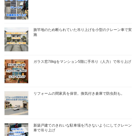
旗竿地のため断られていた吊り上げを小型のクレーン車で実
施
ガラス窓78kgをマンション5階に手吊り（人力）で吊り上げ
リフォームの間家具を保管。換気付き倉庫で防虫剤も。
新築戸建てのきれいな駐車場を汚さないようにしてクレーン
車で吊り上げ