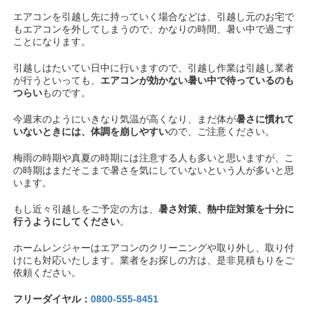
エアコンを引越し先に持っていく場合などは、引越し元のお宅で
もエアコンを外してしまうので、かなりの時間、暑い中で過ごす
ことになります。
引越しはたいてい日中に行いますので、引越し作業は引越し業者
が行うといっても、
エアコンが効かない暑い中で待っているのも
つらい
ものです。
今週末のようにいきなり気温が高くなり、まだ体が
暑さに慣れて
いないときには、体調を崩しやすい
ので、ご注意ください。
梅雨の時期や真夏の時期には注意する人も多いと思いますが、こ
の時期はまだそこまで暑さを気にしていないという人が多いと思
います。
もし近々引越しをご予定の方は、
暑さ対策、熱中症対策を十分に
行うようにしてください
。
ホームレンジャーはエアコンのクリーニングや取り外し、取り付
けにも対応いたします。業者をお探しの方は、是非見積もりをご
依頼ください。
フリーダイヤル：
0800-555-8451