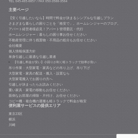
TEL 045-465-6857 / FAX 050-3588-3564
主要ページ
【安く引越したいなら】時間で料金が決まるシンプルな引越しプラン
さまざまな暮らしの困りごとを「格安で」。ホームレンジャーのブログ。
アパート経営者様必見！アパート管理委託・代行
ホームレンジャー：暮らしの困り事お任せください
不動産管理に伴う残置物・不用品の処分もお任せください
会社概要
個人情報保護方針
単身引越しに最適な引越し業者
【引越し料金が安い】小回りが利く軽トラックで効率が良い
吊り作業：大型家電・家具などの吊り上げ、吊り下げ
大型家電・家具の配送・搬入・設置なら
大型家電搬入でお困りの方へ
引越しが決まったらお読みください
重い家具・家電の移動もお任せください
面倒なお部屋の掃除・片付け、お任せください
コピー機・複合機の運搬も軽トラックで料金が格安
便利屋サービスの提供エリア
東京23区
横浜
川崎