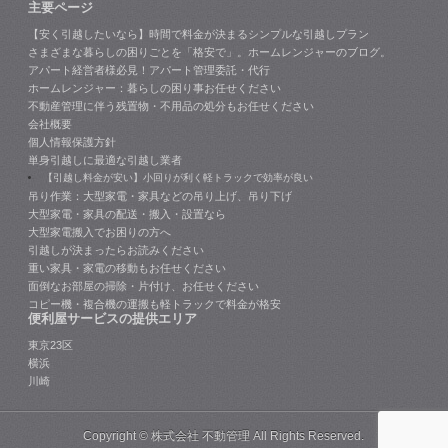
主要ページ
【安く引越したいなら】時間で料金が決まるシンプルな引越しプラン
さまざまな暮らしの困りごとを「格安で」。ホームレンジャーのブログ。
アパート経営者様必見！アパート管理委託・代行
ホームレンジャー：暮らしの困り事お任せください
不動産管理に伴う残置物・不用品の処分もお任せください
会社概要
個人情報保護方針
単身引越しに最適な引越し業者
【引越し料金が安い】小回りが利く軽トラックで効率が良い
吊り作業：大型家電・家具などの吊り上げ、吊り下げ
大型家電・家具の配送・搬入・設置なら
大型家電搬入でお困りの方へ
引越しが決まったらお読みください
重い家具・家電の移動もお任せください
面倒なお部屋の掃除・片付け、お任せください
コピー機・複合機の運搬も軽トラックで料金が格安
便利屋サービスの提供エリア
東京23区
横浜
川崎
Copyright ©
株式会社 不動管理
All Rights Reserved.