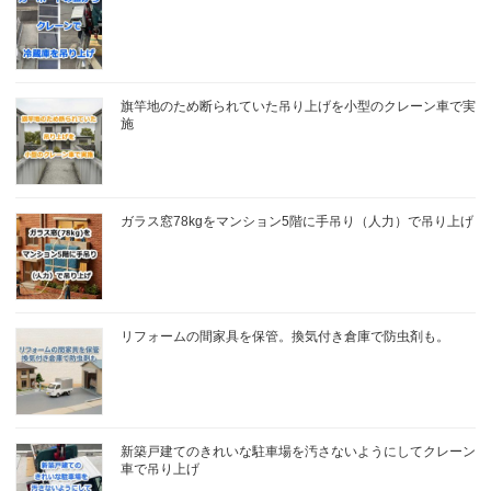
旗竿地のため断られていた吊り上げを小型のクレーン車で実
施
ガラス窓78kgをマンション5階に手吊り（人力）で吊り上げ
リフォームの間家具を保管。換気付き倉庫で防虫剤も。
新築戸建てのきれいな駐車場を汚さないようにしてクレーン
車で吊り上げ