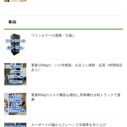
事例
ワインセラーの運搬・引越し
重量100kgの「バス停標識」を近くに移動・設置（時間指定
あり）
重量80kgのエステ機器を梱包し昇降機付き軽トラックで運
搬
カーポートの脇からクレーンで冷蔵庫を吊り上げ