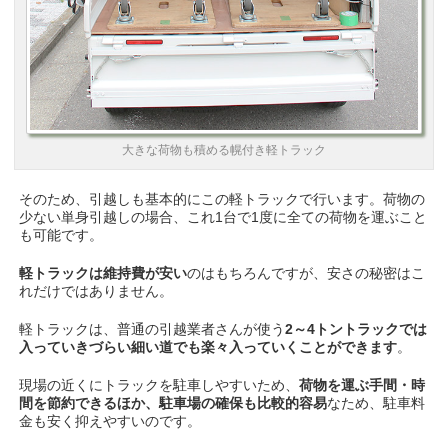
大きな荷物も積める幌付き軽トラック
そのため、引越しも基本的にこの軽トラックで行います。荷物の
少ない単身引越しの場合、これ1台で1度に全ての荷物を運ぶこと
も可能です。
軽トラックは維持費が安い
のはもちろんですが、安さの秘密はこ
れだけではありません。
軽トラックは、普通の引越業者さんが使う
2～4トントラックでは
入っていきづらい細い道でも楽々入っていくことができます
。
現場の近くにトラックを駐車しやすいため、
荷物を運ぶ手間・時
間を節約できるほか、駐車場の確保も比較的容易
なため、駐車料
金も安く抑えやすいのです。