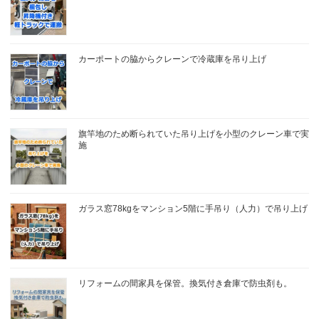
カーポートの脇からクレーンで冷蔵庫を吊り上げ
旗竿地のため断られていた吊り上げを小型のクレーン車で実
施
ガラス窓78kgをマンション5階に手吊り（人力）で吊り上げ
リフォームの間家具を保管。換気付き倉庫で防虫剤も。