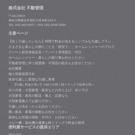
株式会社 不動管理
〒241-0803
神奈川県横浜市旭区川井本町109-5
TEL 045-465-6857 / FAX 050-3588-3564
主要ページ
【安く引越したいなら】時間で料金が決まるシンプルな引越しプラン
さまざまな暮らしの困りごとを「格安で」。ホームレンジャーのブログ。
アパート経営者様必見！アパート管理委託・代行
ホームレンジャー：暮らしの困り事お任せください
不動産管理に伴う残置物・不用品の処分もお任せください
会社概要
個人情報保護方針
単身引越しに最適な引越し業者
【引越し料金が安い】小回りが利く軽トラックで効率が良い
吊り作業：大型家電・家具などの吊り上げ、吊り下げ
大型家電・家具の配送・搬入・設置なら
大型家電搬入でお困りの方へ
引越しが決まったらお読みください
重い家具・家電の移動もお任せください
面倒なお部屋の掃除・片付け、お任せください
コピー機・複合機の運搬も軽トラックで料金が格安
便利屋サービスの提供エリア
東京23区