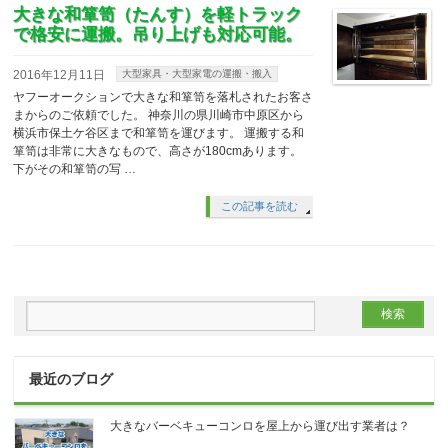
大きな和箪笥（たんす）を軽トラック
で格安に運搬。吊り上げも対応可能。
2016年12月11日
大型家具・大型家電の運搬・搬入
ヤフーオークションで大きな和箪笥を落札されたお客さ
まからのご依頼でした。 神奈川の県川崎市中原区から
横浜市保土ケ谷区まで和箪笥を運びます。 運搬する和
箪笥は非常に大きなもので、高さが180cmあります。
下がその和箪笥の写 …
この記事を読む
最近のブログ
大きなバーベキューコンロを屋上から運び出す業者は？