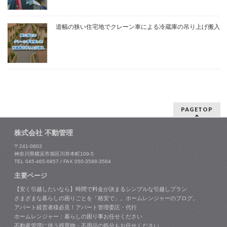
道幅の狭い住宅地でクレーン車による冷蔵庫の吊り上げ搬入
PAGETOP
株式会社 不動管理
〒241-0803
神奈川県横浜市旭区川井本町109-5
TEL 045-465-6857 / FAX 050-3588-3564
主要ページ
【安く引越したいなら】時間で料金が決まるシンプルな引越しプラン
さまざまな暮らしの困りごとを「格安で」。ホームレンジャーのブログ。
アパート経営者様必見！アパート管理委託・代行
ホームレンジャー：暮らしの困り事お任せください
不動産管理に伴う残置物・不用品の処分もお任せください