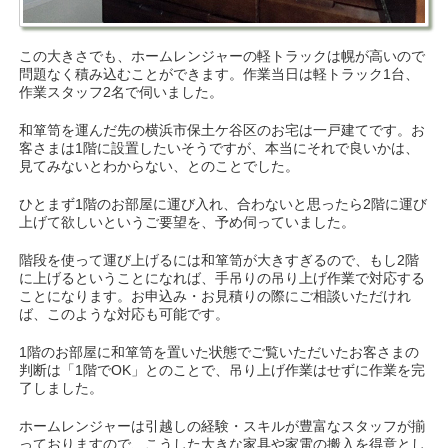
この大きさでも、ホームレンジャーの軽トラックは幌が高いので
問題なく積み込むことができます。作業当日は軽トラック1台、
作業スタッフ2名で伺いました。
和箪笥を運んだ先の横浜市保土ケ谷区のお宅は一戸建てです。お
客さまは1階に設置したいそうですが、本当にそれで良いかは、
見てみないとわからない、とのことでした。
ひとまず1階のお部屋に運び入れ、合わないと思ったら2階に運び
上げて欲しいというご要望を、予め伺っていました。
階段を使って運び上げるには和箪笥が大きすぎるので、もし2階
に上げるということになれば、手吊りの吊り上げ作業で対応する
ことになります。お申込み・お見積りの際にご相談いただけれ
ば、このような対応も可能です。
1階のお部屋に和箪笥を置いた状態でご覧いただいたお客さまの
判断は「1階でOK」とのことで、吊り上げ作業はせずに作業を完
了しました。
ホームレンジャーは引越しの経験・スキルが豊富なスタッフが揃
っておりますので、こうした大きな家具や家電の搬入を得意とし