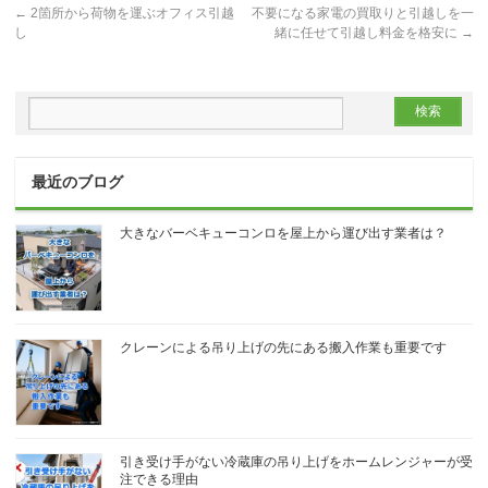
←
2箇所から荷物を運ぶオフィス引越
不要になる家電の買取りと引越しを一
し
緒に任せて引越し料金を格安に
→
最近のブログ
大きなバーベキューコンロを屋上から運び出す業者は？
クレーンによる吊り上げの先にある搬入作業も重要です
引き受け手がない冷蔵庫の吊り上げをホームレンジャーが受
注できる理由