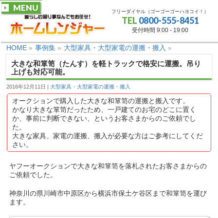
MENU
フリーダイヤル（ゴーゴーゴーハヨコイ！）
TEL
0800-555-8451
受付時間 9:00 - 19:00
HOME
»
事例集
»
大型家具・大型家電の運搬・搬入
»
大きな和箪笥（たんす）を軽トラックで格安に運搬。吊り
上げも対応可能。
2016年12月11日
大型家具・大型家電の運搬・搬入
オークションで購入した大きな和箪笥の運搬と搬入です。
かなり大きな箪笥だったため、一戸建てのお宅のどこに置く
か、事前に判断できない、というお客さまからのご依頼でし
た。
大きな家具、家電の運搬、搬入が必要な方はご参考にしてくだ
さい。
ヤフーオークションで大きな和箪笥を落札されたお客さまからの
ご依頼でした。
神奈川の県川崎市中原区から横浜市保土ケ谷区まで和箪笥を運び
ます。