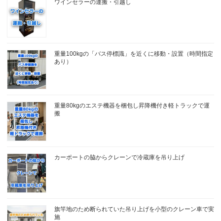
ワインセラーの運搬・引越し
重量100kgの「バス停標識」を近くに移動・設置（時間指定
あり）
重量80kgのエステ機器を梱包し昇降機付き軽トラックで運
搬
カーポートの脇からクレーンで冷蔵庫を吊り上げ
旗竿地のため断られていた吊り上げを小型のクレーン車で実
施