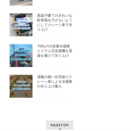
新築戸建てのきれいな
駐車場を汚さないよう
にしてクレーン車で吊
り上げ
700Lの大容量冷蔵庫
とドラム式洗濯機を電
線を避けて吊り上げ
道幅の狭い住宅地でク
レーン車による冷蔵庫
の吊り上げ搬入
PAGETOP