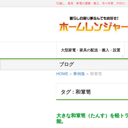
引越し、家具・家電の運搬・搬入、吊り作業、片付け、
大型家電・家具の配送・搬入・設置
ブログ
HOME
»
事例集
»
和箪笥
タグ : 和箪笥
大きな和箪笥（たんす）を軽ト
能。