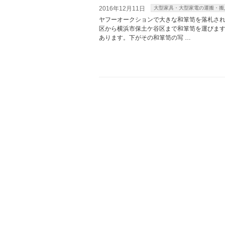
2016年12月11日
大型家具・大型家電の運搬・搬
ヤフーオークションで大きな和箪笥を落札され
区から横浜市保土ケ谷区まで和箪笥を運びます。
あります。下がその和箪笥の写 …