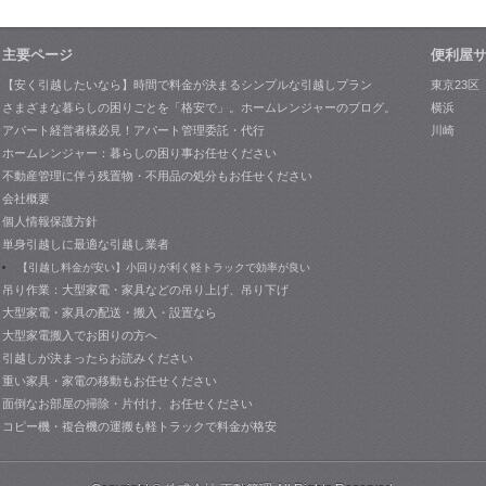
主要ページ
便利屋
【安く引越したいなら】時間で料金が決まるシンプルな引越しプラン
東京23区
さまざまな暮らしの困りごとを「格安で」。ホームレンジャーのブログ。
横浜
アパート経営者様必見！アパート管理委託・代行
川崎
ホームレンジャー：暮らしの困り事お任せください
不動産管理に伴う残置物・不用品の処分もお任せください
会社概要
個人情報保護方針
単身引越しに最適な引越し業者
【引越し料金が安い】小回りが利く軽トラックで効率が良い
吊り作業：大型家電・家具などの吊り上げ、吊り下げ
大型家電・家具の配送・搬入・設置なら
大型家電搬入でお困りの方へ
引越しが決まったらお読みください
重い家具・家電の移動もお任せください
面倒なお部屋の掃除・片付け、お任せください
コピー機・複合機の運搬も軽トラックで料金が格安