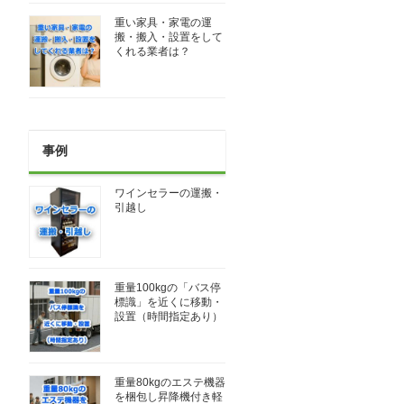
重い家具・家電の運
搬・搬入・設置をして
くれる業者は？
事例
ワインセラーの運搬・
引越し
重量100kgの「バス停
標識」を近くに移動・
設置（時間指定あり）
重量80kgのエステ機器
を梱包し昇降機付き軽