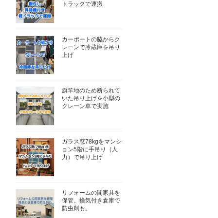
トラックで運搬
カーポートの脇からク
レーンで冷蔵庫を吊り
上げ
旗竿地のため断られて
いた吊り上げを小型の
クレーン車で実施
ガラス窓78kgをマンシ
ョン5階に手吊り（人
力）で吊り上げ
リフォームの間家具を
保管。換気付き倉庫で
防虫剤も。