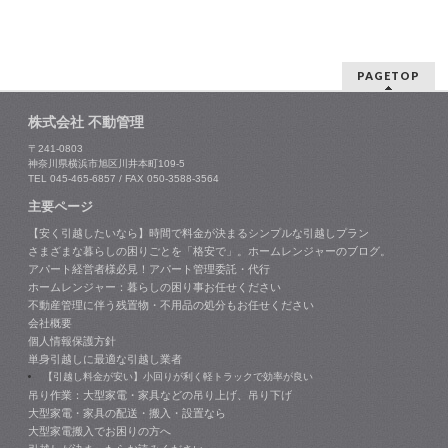
PAGETOP
株式会社 不動管理
〒241-0803
神奈川県横浜市旭区川井本町109-5
TEL 045-465-6857 / FAX 050-3588-3564
主要ページ
【安く引越したいなら】時間で料金が決まるシンプルな引越しプラン
さまざまな暮らしの困りごとを「格安で」。ホームレンジャーのブログ。
アパート経営者様必見！アパート管理委託・代行
ホームレンジャー：暮らしの困り事お任せください
不動産管理に伴う残置物・不用品の処分もお任せください
会社概要
個人情報保護方針
単身引越しに最適な引越し業者
【引越し料金が安い】小回りが利く軽トラックで効率が良い
吊り作業：大型家電・家具などの吊り上げ、吊り下げ
大型家電・家具の配送・搬入・設置なら
大型家電搬入でお困りの方へ