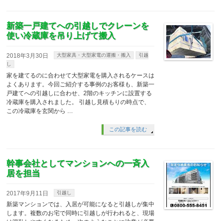
新築一戸建てへの引越しでクレーンを
使い冷蔵庫を吊り上げて搬入
2018年3月30日
大型家具・大型家電の運搬・搬入
引越
し
家を建てるのに合わせて大型家電を購入されるケースは
よくあります。今回ご紹介する事例のお客様も、新築一
戸建てへの引越しに合わせ、2階のキッチンに設置する
冷蔵庫を購入されました。 引越し見積もりの時点で、
この冷蔵庫を玄関から …
この記事を読む
幹事会社としてマンションへの一斉入
居を担当
2017年9月11日
引越し
新築マンションでは、入居が可能になると引越しが集中
します。複数のお宅で同時に引越しが行われると、現場