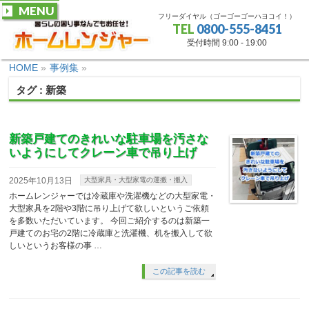
MENU
フリーダイヤル（ゴーゴーゴーハヨコイ！）
TEL
0800-555-8451
受付時間 9:00 - 19:00
HOME
»
事例集
»
タグ : 新築
新築戸建てのきれいな駐車場を汚さな
いようにしてクレーン車で吊り上げ
2025年10月13日
大型家具・大型家電の運搬・搬入
ホームレンジャーでは冷蔵庫や洗濯機などの大型家電・
大型家具を2階や3階に吊り上げて欲しいというご依頼
を多数いただいています。 今回ご紹介するのは新築一
戸建てのお宅の2階に冷蔵庫と洗濯機、机を搬入して欲
しいというお客様の事 …
この記事を読む