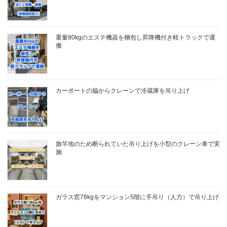
重量80kgのエステ機器を梱包し昇降機付き軽トラックで運
搬
カーポートの脇からクレーンで冷蔵庫を吊り上げ
旗竿地のため断られていた吊り上げを小型のクレーン車で実
施
ガラス窓78kgをマンション5階に手吊り（人力）で吊り上げ