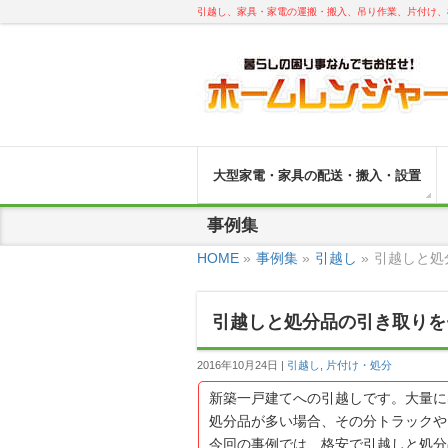
引越し、家具・家電の運搬・搬入、吊り作業、片付け、
大型家電・家具の配送・搬入・設置
事例集
HOME
»
事例集
»
引越し
»
引越しと処
引越しと処分品の引き取りを
2016年10月24日
引越し
,
片付け・処分
新築一戸建てへの引越しです。大量に
処分品が多い場合、その分トラックや
今回の事例では、格安で引越しと処分