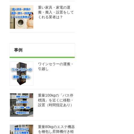
重い家具・家電の運
搬・搬入・設置をして
くれる業者は？
事例
ワインセラーの運搬・
引越し
重量100kgの「バス停
標識」を近くに移動・
設置（時間指定あり）
重量80kgのエステ機器
を梱包し昇降機付き軽