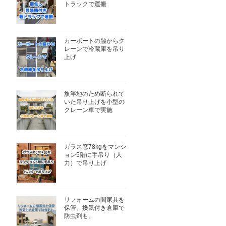
トラックで運搬
カーポートの脇からク
レーンで冷蔵庫を吊り
上げ
旗竿地のため断られて
いた吊り上げを小型の
クレーン車で実施
ガラス窓78kgをマンシ
ョン5階に手吊り（人
力）で吊り上げ
リフォームの間家具を
保管。換気付き倉庫で
防虫剤も。