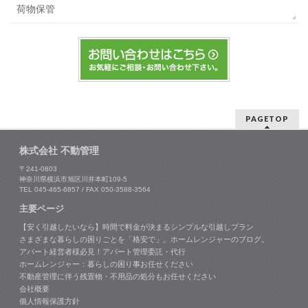
荷物保管
PAGETOP
株式会社 不動管理
〒241-0803
神奈川県横浜市旭区川井本町109-5
TEL 045-465-6857 / FAX 050-3588-3564
主要ページ
【安く引越したいなら】時間で料金が決まるシンプルな引越しプラン
さまざまな暮らしの困りごとを「格安で」。ホームレンジャーのブログ。
アパート経営者様必見！アパート管理委託・代行
ホームレンジャー：暮らしの困り事お任せください
不動産管理に伴う残置物・不用品の処分もお任せください
会社概要
個人情報保護方針