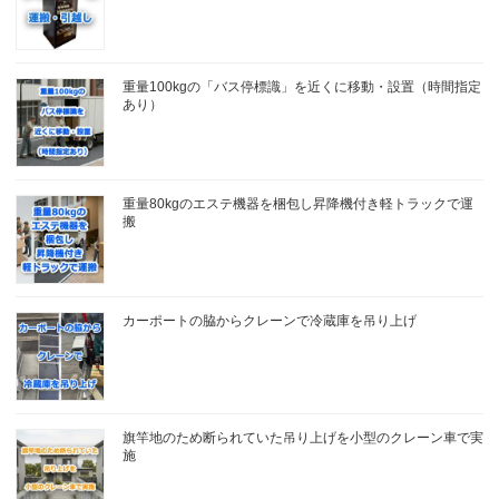
重量100kgの「バス停標識」を近くに移動・設置（時間指定
あり）
重量80kgのエステ機器を梱包し昇降機付き軽トラックで運
搬
カーポートの脇からクレーンで冷蔵庫を吊り上げ
旗竿地のため断られていた吊り上げを小型のクレーン車で実
施