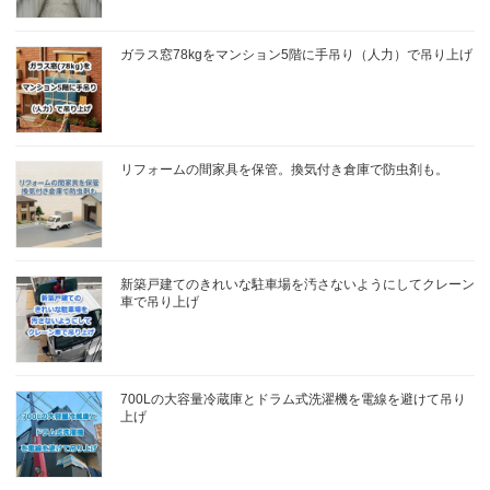
ガラス窓78kgをマンション5階に手吊り（人力）で吊り上げ
リフォームの間家具を保管。換気付き倉庫で防虫剤も。
新築戸建てのきれいな駐車場を汚さないようにしてクレーン
車で吊り上げ
700Lの大容量冷蔵庫とドラム式洗濯機を電線を避けて吊り
上げ