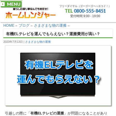
MENU
フリーダイヤル（ゴーゴーゴーハヨコイ！）
TEL
0800-555-8451
受付時間 9:00 - 19:00
HOME
»
ブログ
»
さまざまな物の運搬
»
有機ELテレビを運んでもらえない？運搬費用が高い？
2023年7月13日
さまざまな物の運搬
引越しの際に「
有機ELテレビの運搬
」が問題になることがあり