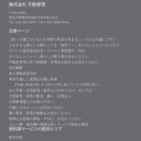
株式会社 不動管理
〒241-0803
神奈川県横浜市旭区川井本町109-5
TEL 045-465-6857 / FAX 050-3588-3564
主要ページ
【安く引越したいなら】時間で料金が決まるシンプルな引越しプラン
さまざまな暮らしの困りごとを「格安で」。ホームレンジャーのブログ。
アパート経営者様必見！アパート管理委託・代行
ホームレンジャー：暮らしの困り事お任せください
不動産管理に伴う残置物・不用品の処分もお任せください
会社概要
個人情報保護方針
単身引越しに最適な引越し業者
【引越し料金が安い】小回りが利く軽トラックで効率が良い
吊り作業：大型家電・家具などの吊り上げ、吊り下げ
大型家電・家具の配送・搬入・設置なら
大型家電搬入でお困りの方へ
引越しが決まったらお読みください
重い家具・家電の移動もお任せください
面倒なお部屋の掃除・片付け、お任せください
コピー機・複合機の運搬も軽トラックで料金が格安
便利屋サービスの提供エリア
東京23区