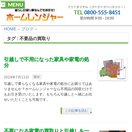
MENU
フリーダイヤル（ゴーゴーゴーハヨコイ！）
TEL
0800-555-8451
受付時間 9:00 - 19:00
HOME
»
ブログ
»
タグ : 不要品の買取り
引越しで不用になった家具や家電の処
分
2019年7月11日
処分
引越しで要らなくなる家具や家電の処分にお困りではあ
りませんか？ホームレンジャーなら不用品の回収だけで
もお引き受けいたします。もちろん引越しと一緒にお任
せいただくことも可能です。
この記事を読む
不要になる家電の買取りと引越しを一