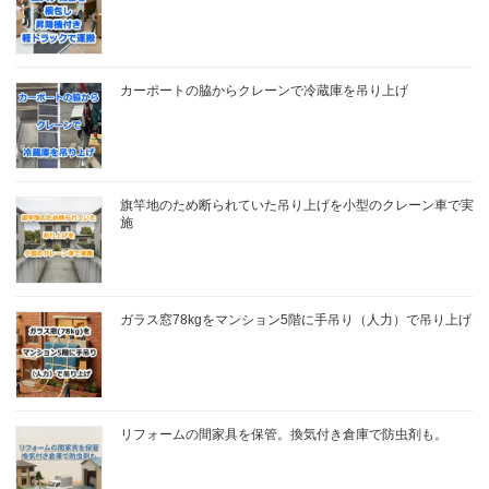
カーポートの脇からクレーンで冷蔵庫を吊り上げ
旗竿地のため断られていた吊り上げを小型のクレーン車で実
施
ガラス窓78kgをマンション5階に手吊り（人力）で吊り上げ
リフォームの間家具を保管。換気付き倉庫で防虫剤も。