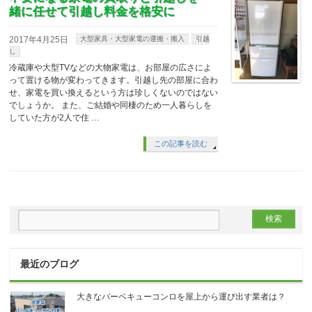
緒に任せて引越し料金を格安に
2017年4月25日
大型家具・大型家電の運搬・搬入
引越
し
冷蔵庫や大型TVなどの大物家電は、お部屋の広さによ
って置ける物が変わってきます。引越し先の部屋に合わ
せ、家電を買い換えるという方は珍しくないのではない
でしょうか。 また、ご結婚や同棲のため一人暮らしを
していた方が2人で住 …
この記事を読む
最近のブログ
大きなバーベキューコンロを屋上から運び出す業者は？