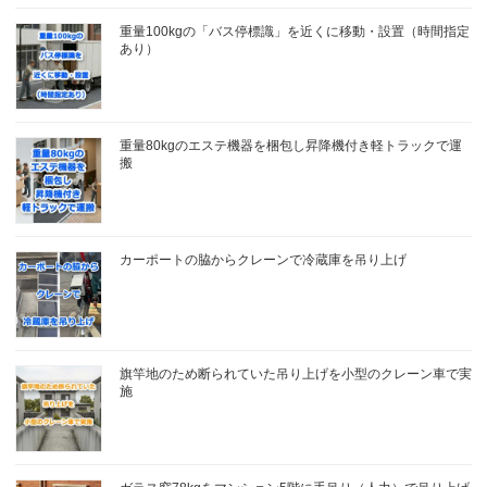
重量100kgの「バス停標識」を近くに移動・設置（時間指定
あり）
重量80kgのエステ機器を梱包し昇降機付き軽トラックで運
搬
カーポートの脇からクレーンで冷蔵庫を吊り上げ
旗竿地のため断られていた吊り上げを小型のクレーン車で実
施