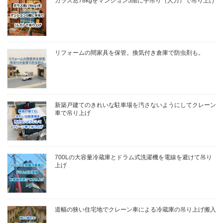
ガラス窓78kgをマンション5階に手吊り（人力）で吊り上げ
リフォームの間家具を保管。換気付き倉庫で防虫剤も。
新築戸建てのきれいな駐車場を汚さないようにしてクレーン
車で吊り上げ
700Lの大容量冷蔵庫とドラム式洗濯機を電線を避けて吊り
上げ
道幅の狭い住宅地でクレーン車による冷蔵庫の吊り上げ搬入