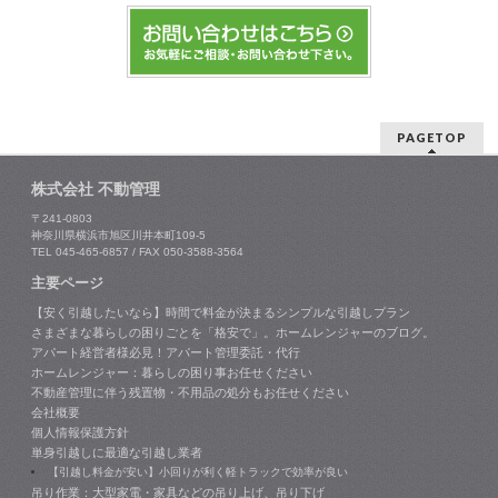
PAGETOP
株式会社 不動管理
〒241-0803
神奈川県横浜市旭区川井本町109-5
TEL 045-465-6857 / FAX 050-3588-3564
主要ページ
【安く引越したいなら】時間で料金が決まるシンプルな引越しプラン
さまざまな暮らしの困りごとを「格安で」。ホームレンジャーのブログ。
アパート経営者様必見！アパート管理委託・代行
ホームレンジャー：暮らしの困り事お任せください
不動産管理に伴う残置物・不用品の処分もお任せください
会社概要
個人情報保護方針
単身引越しに最適な引越し業者
【引越し料金が安い】小回りが利く軽トラックで効率が良い
吊り作業：大型家電・家具などの吊り上げ、吊り下げ