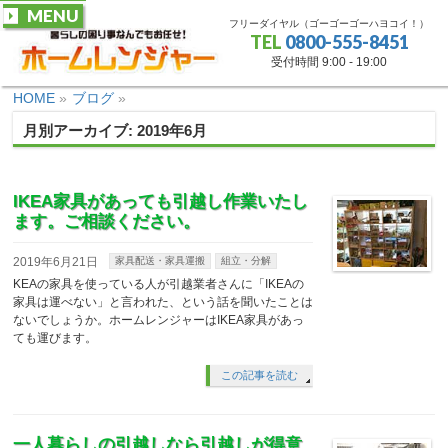
MENU
フリーダイヤル（ゴーゴーゴーハヨコイ！）
TEL
0800-555-8451
受付時間 9:00 - 19:00
HOME
»
ブログ
»
月別アーカイブ: 2019年6月
IKEA家具があっても引越し作業いたし
ます。ご相談ください。
2019年6月21日
家具配送・家具運搬
組立・分解
KEAの家具を使っている人が引越業者さんに「IKEAの
家具は運べない」と言われた、という話を聞いたことは
ないでしょうか。ホームレンジャーはIKEA家具があっ
ても運びます。
この記事を読む
一人暮らしの引越しなら引越しが得意