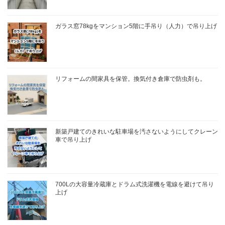
ガラス窓78kgをマンション5階に手吊り（人力）で吊り上げ
リフォームの間家具を保管。換気付き倉庫で防虫剤も。
新築戸建てのきれいな駐車場を汚さないようにしてクレーン
車で吊り上げ
700Lの大容量冷蔵庫とドラム式洗濯機を電線を避けて吊り
上げ