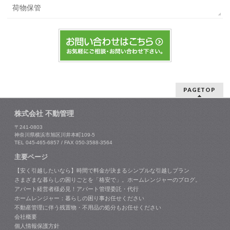
荷物保管
PAGETOP
株式会社 不動管理
〒241-0803
神奈川県横浜市旭区川井本町109-5
TEL 045-465-6857 / FAX 050-3588-3564
主要ページ
【安く引越したいなら】時間で料金が決まるシンプルな引越しプラン
さまざまな暮らしの困りごとを「格安で」。ホームレンジャーのブログ。
アパート経営者様必見！アパート管理委託・代行
ホームレンジャー：暮らしの困り事お任せください
不動産管理に伴う残置物・不用品の処分もお任せください
会社概要
個人情報保護方針