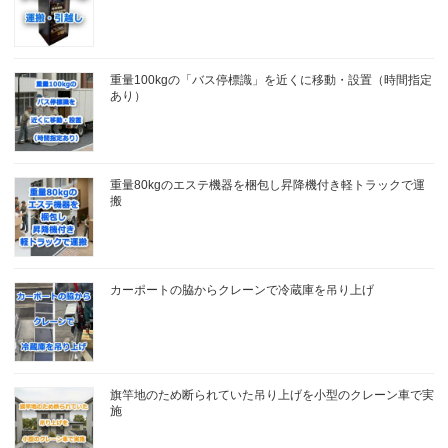
重量100kgの「バス停標識」を近くに移動・設置（時間指定
あり）
重量80kgのエステ機器を梱包し昇降機付き軽トラックで運
搬
カーポートの脇からクレーンで冷蔵庫を吊り上げ
旗竿地のため断られていた吊り上げを小型のクレーン車で実
施