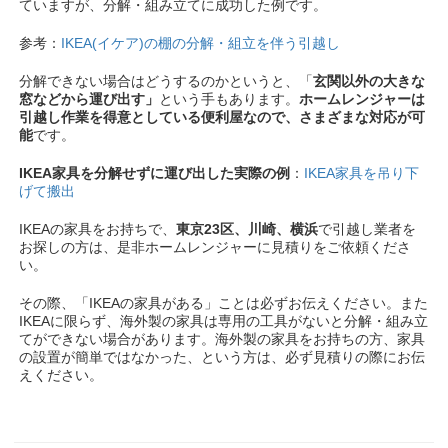
ていますが、分解・組み立てに成功した例です。
参考：
IKEA(イケア)の棚の分解・組立を伴う引越し
分解できない場合はどうするのかというと、「
玄関以外の大きな
窓などから運び出す」
という手もあります。
ホームレンジャーは
引越し作業を得意としている便利屋なので、さまざまな対応が可
能
です。
IKEA家具を分解せずに運び出した実際の例
：
IKEA家具を吊り下
げて搬出
IKEAの家具をお持ちで、
東京23区、川崎、横浜
で引越し業者を
お探しの方は、是非ホームレンジャーに見積りをご依頼くださ
い。
その際、「IKEAの家具がある」ことは必ずお伝えください。また
IKEAに限らず、海外製の家具は専用の工具がないと分解・組み立
てができない場合があります。海外製の家具をお持ちの方、家具
の設置が簡単ではなかった、という方は、必ず見積りの際にお伝
えください。