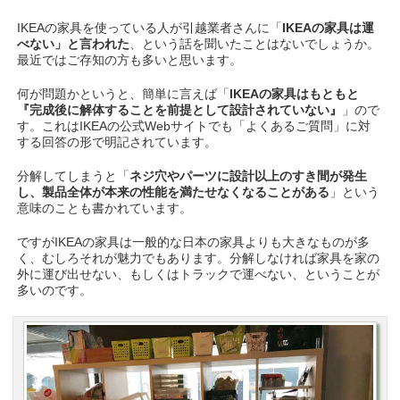
IKEAの家具を使っている人が引越業者さんに「
IKEAの家具は運
べない」と言われた
、という話を聞いたことはないでしょうか。
最近ではご存知の方も多いと思います。
何が問題かというと、簡単に言えば「
IKEAの家具はもともと
『完成後に解体することを前提として設計されていない』
」ので
す。これはIKEAの公式Webサイトでも「よくあるご質問」に対
する回答の形で明記されています。
分解してしまうと「
ネジ穴やパーツに設計以上のすき間が発生
し、製品全体が本来の性能を満たせなくなることがある
」という
意味のことも書かれています。
ですがIKEAの家具は一般的な日本の家具よりも大きなものが多
く、むしろそれが魅力でもあります。分解しなければ家具を家の
外に運び出せない、もしくはトラックで運べない、ということが
多いのです。