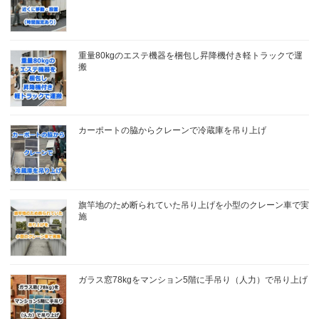
重量80kgのエステ機器を梱包し昇降機付き軽トラックで運
搬
カーポートの脇からクレーンで冷蔵庫を吊り上げ
旗竿地のため断られていた吊り上げを小型のクレーン車で実
施
ガラス窓78kgをマンション5階に手吊り（人力）で吊り上げ