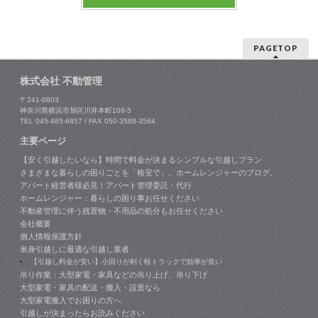
PAGETOP
株式会社 不動管理
〒241-0803
神奈川県横浜市旭区川井本町109-5
TEL 045-465-6857 / FAX 050-3588-3564
主要ページ
【安く引越したいなら】時間で料金が決まるシンプルな引越しプラン
さまざまな暮らしの困りごとを「格安で」。ホームレンジャーのブログ。
アパート経営者様必見！アパート管理委託・代行
ホームレンジャー：暮らしの困り事お任せください
不動産管理に伴う残置物・不用品の処分もお任せください
会社概要
個人情報保護方針
単身引越しに最適な引越し業者
【引越し料金が安い】小回りが利く軽トラックで効率が良い
吊り作業：大型家電・家具などの吊り上げ、吊り下げ
大型家電・家具の配送・搬入・設置なら
大型家電搬入でお困りの方へ
引越しが決まったらお読みください