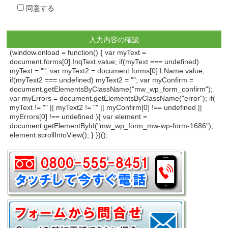
同意する
(window.onload = function() { var myText =
document.forms[0].InqText.value; if(myText === undefined)
myText = ""; var myText2 = document.forms[0].LName.value;
if(myText2 === undefined) myText2 = ""; var myConfirm =
document.getElementsByClassName("mw_wp_form_confirm");
var myErrors = document.getElementsByClassName("error"); if(
myText != "" || myText2 != "" || myConfirm[0] !== undefined ||
myErrors[0] !== undefined ){ var element =
document.getElementById("mw_wp_form_mw-wp-form-1686");
element.scrollIntoView(); } })();