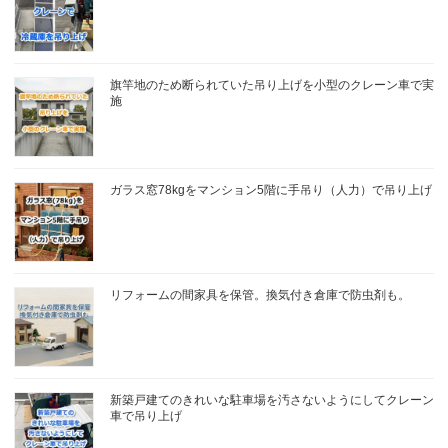
旗竿地のため断られていた吊り上げを小型のクレーン車で実
施
ガラス窓78kgをマンション5階に手吊り（人力）で吊り上げ
リフォームの間家具を保管。換気付き倉庫で防虫剤も。
新築戸建てのきれいな駐車場を汚さないようにしてクレーン
車で吊り上げ