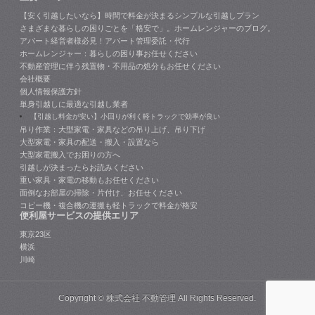
【安く引越したいなら】時間で料金が決まるシンプルな引越しプラン
さまざまな暮らしの困りごとを「格安で」。ホームレンジャーのブログ。
アパート経営者様必見！アパート管理委託・代行
ホームレンジャー：暮らしの困り事お任せください
不動産管理に伴う残置物・不用品の処分もお任せください
会社概要
個人情報保護方針
単身引越しに最適な引越し業者
【引越し料金が安い】小回りが利く軽トラックで効率が良い
吊り作業：大型家電・家具などの吊り上げ、吊り下げ
大型家電・家具の配送・搬入・設置なら
大型家電搬入でお困りの方へ
引越しが決まったらお読みください
重い家具・家電の移動もお任せください
面倒なお部屋の掃除・片付け、お任せください
コピー機・複合機の運搬も軽トラックで料金が格安
便利屋サービスの提供エリア
東京23区
横浜
川崎
Copyright ©
株式会社 不動管理
All Rights Reserved.