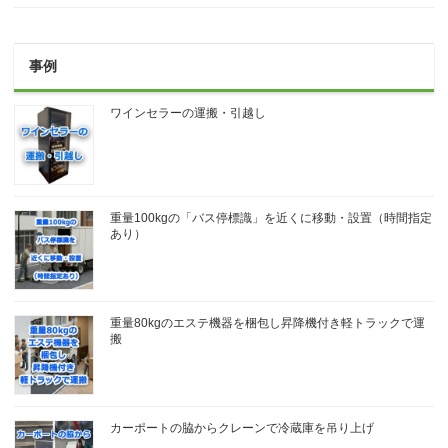
事例
ワインセラーの運搬・引越し
重量100kgの「バス停標識」を近くに移動・設置（時間指定
あり）
重量80kgのエステ機器を梱包し昇降機付き軽トラックで運
搬
カーポートの脇からクレーンで冷蔵庫を吊り上げ