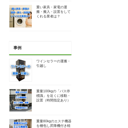
重い家具・家電の運
搬・搬入・設置をして
くれる業者は？
事例
ワインセラーの運搬・
引越し
重量100kgの「バス停
標識」を近くに移動・
設置（時間指定あり）
重量80kgのエステ機器
を梱包し昇降機付き軽