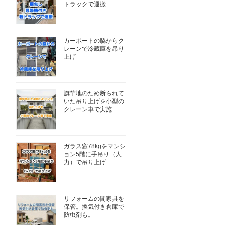
トラックで運搬
カーポートの脇からク
レーンで冷蔵庫を吊り
上げ
旗竿地のため断られて
いた吊り上げを小型の
クレーン車で実施
ガラス窓78kgをマンシ
ョン5階に手吊り（人
力）で吊り上げ
リフォームの間家具を
保管。換気付き倉庫で
防虫剤も。