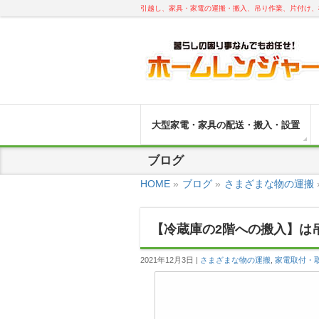
引越し、家具・家電の運搬・搬入、吊り作業、片付け、
大型家電・家具の配送・搬入・設置
ブログ
HOME
»
ブログ
»
さまざまな物の運搬
【冷蔵庫の2階への搬入】は
2021年12月3日
さまざまな物の運搬
,
家電取付・