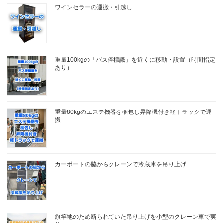
ワインセラーの運搬・引越し
重量100kgの「バス停標識」を近くに移動・設置（時間指定
あり）
重量80kgのエステ機器を梱包し昇降機付き軽トラックで運
搬
カーポートの脇からクレーンで冷蔵庫を吊り上げ
旗竿地のため断られていた吊り上げを小型のクレーン車で実