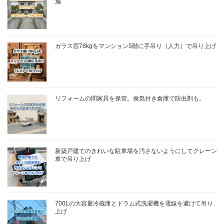
施
ガラス窓78kgをマンション5階に手吊り（人力）で吊り上げ
リフォームの間家具を保管。換気付き倉庫で防虫剤も。
新築戸建てのきれいな駐車場を汚さないようにしてクレーン
車で吊り上げ
700Lの大容量冷蔵庫とドラム式洗濯機を電線を避けて吊り
上げ