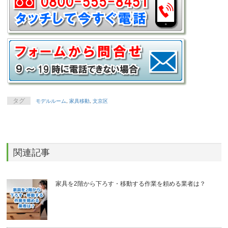
タグ
モデルルーム
,
家具移動
,
文京区
関連記事
家具を2階から下ろす・移動する作業を頼める業者は？