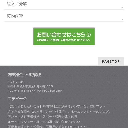
組立・分解
荷物保管
PAGETOP
株式会社 不動管理
〒241-0803
神奈川県横浜市旭区川井本町109-5
TEL 045-465-6857 / FAX 050-3588-3564
主要ページ
【安く引越したいなら】時間で料金が決まるシンプルな引越しプラン
さまざまな暮らしの困りごとを「格安で」。ホームレンジャーのブログ。
アパート経営者様必見！アパート管理委託・代行
ホームレンジャー：暮らしの困り事お任せください
不動産管理に伴う残置物・不用品の処分もお任せください