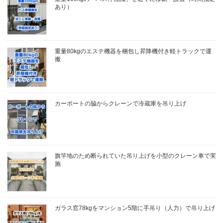
あり）
重量80kgのエステ機器を梱包し昇降機付き軽トラックで運
搬
カーポートの脇からクレーンで冷蔵庫を吊り上げ
旗竿地のため断られていた吊り上げを小型のクレーン車で実
施
ガラス窓78kgをマンション5階に手吊り（人力）で吊り上げ