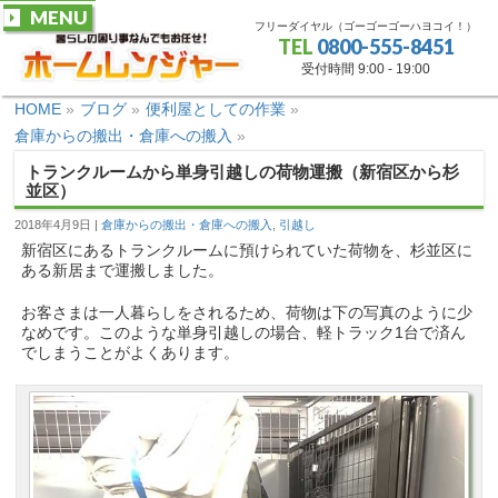
MENU
フリーダイヤル（ゴーゴーゴーハヨコイ！）
TEL
0800-555-8451
受付時間 9:00 - 19:00
HOME
»
ブログ
»
便利屋としての作業
»
倉庫からの搬出・倉庫への搬入
»
トランクルームから単身引越しの荷物運搬（新宿区から杉
並区）
2018年4月9日
倉庫からの搬出・倉庫への搬入
,
引越し
新宿区にあるトランクルームに預けられていた荷物を、杉並区に
ある新居まで運搬しました。
お客さまは一人暮らしをされるため、荷物は下の写真のように少
なめです。このような単身引越しの場合、軽トラック1台で済ん
でしまうことがよくあります。