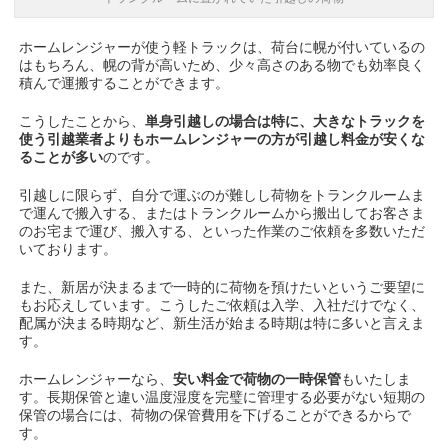
ホームレンジャーが使う軽トラックは、荷台に幌が付いているの
はもちろん、幌の背が高いため、少々高さのある物でも効率良く
積んで運搬することができます。
こうしたことから、
単身引越しの場合は特に、大きなトラックを
使う引越業者よりもホームレンジャーの方が引越し料金が安くな
ることが多い
のです。
引越しに限らず、自分で運ぶのが難しし荷物をトランクルームま
で運んで搬入する、またはトランクルームから搬出してお客さま
のお宅まで運び、搬入する、といった作業のご依頼を多数いただ
いております。
また、新居が決まるまで一時的に荷物を預けたいというご要望に
もお応えしています。こうしたご依頼は入学、入社だけでなく、
配属が決まる時期など、新生活が始まる時期は特に多いと言えま
す。
ホームレンジャーなら、
安い料金で荷物の一時保管
もいたしま
す。長期保管と違い温度湿度を完璧に管理する必要がない短期の
保管の場合には、荷物の保管費用を下げることができるからで
す。