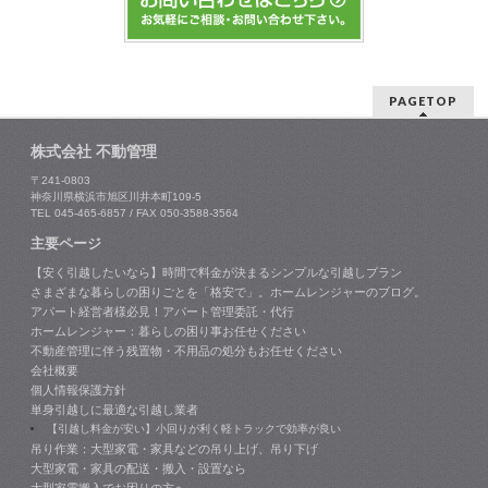
PAGETOP
株式会社 不動管理
〒241-0803
神奈川県横浜市旭区川井本町109-5
TEL 045-465-6857 / FAX 050-3588-3564
主要ページ
【安く引越したいなら】時間で料金が決まるシンプルな引越しプラン
さまざまな暮らしの困りごとを「格安で」。ホームレンジャーのブログ。
アパート経営者様必見！アパート管理委託・代行
ホームレンジャー：暮らしの困り事お任せください
不動産管理に伴う残置物・不用品の処分もお任せください
会社概要
個人情報保護方針
単身引越しに最適な引越し業者
【引越し料金が安い】小回りが利く軽トラックで効率が良い
吊り作業：大型家電・家具などの吊り上げ、吊り下げ
大型家電・家具の配送・搬入・設置なら
大型家電搬入でお困りの方へ