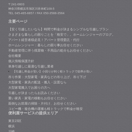
〒241-0803
神奈川県横浜市旭区川井本町109-5
TEL 045-465-6857 / FAX 050-3588-3564
主要ページ
【安く引越したいなら】時間で料金が決まるシンプルな引越しプラン
さまざまな暮らしの困りごとを「格安で」。ホームレンジャーのブログ。
アパート経営者様必見！アパート管理委託・代行
ホームレンジャー：暮らしの困り事お任せください
不動産管理に伴う残置物・不用品の処分もお任せください
会社概要
個人情報保護方針
単身引越しに最適な引越し業者
【引越し料金が安い】小回りが利く軽トラックで効率が良い
吊り作業：大型家電・家具などの吊り上げ、吊り下げ
大型家電・家具の配送・搬入・設置なら
大型家電搬入でお困りの方へ
引越しが決まったらお読みください
重い家具・家電の移動もお任せください
面倒なお部屋の掃除・片付け、お任せください
コピー機・複合機の運搬も軽トラックで料金が格安
便利屋サービスの提供エリア
東京23区
横浜
川崎