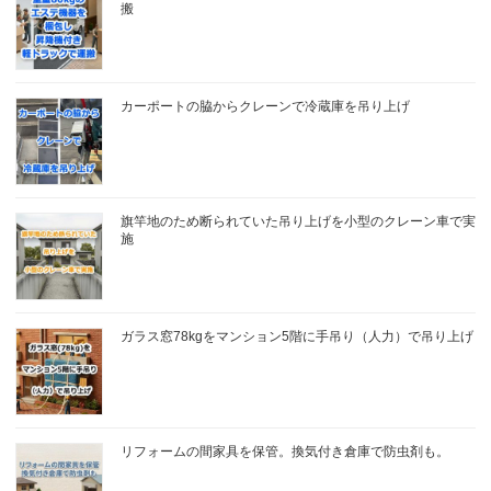
搬
カーポートの脇からクレーンで冷蔵庫を吊り上げ
旗竿地のため断られていた吊り上げを小型のクレーン車で実
施
ガラス窓78kgをマンション5階に手吊り（人力）で吊り上げ
リフォームの間家具を保管。換気付き倉庫で防虫剤も。