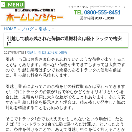
MENU
フリーダイヤル（ゴーゴーゴーハヨコイ！）
TEL
0800-555-8451
受付時間 9:00 - 19:00
HOME
»
ブログ
»
引越し
»
引越しで積み残された荷物の運搬料金は軽トラックで格安
に
2017年5月7日
引越し
,
引越しに役立つ情報
引越し当日はお客さま自身も忘れていたような荷物が出てくるこ
とがよくあります。運べない荷物が出てきてしまっては大変です
ので、引越し業者は多少でも余裕のあるトラックの使用を前提
に、引っ越し料金を見積もります。
引越し業者によってこの余裕をどの程度取るかは変わってきます
が、特にトラックの台数が1台で済むかどうかギリギリという場
合には、見積もり額に大きな差がでることもあります。あまり安
すぎる引越し料金を提示された場合は、積み残しが発生した際の
対応を確認することをお勧めします。
そこでトラック1台でも大丈夫かもしれないという場合に、
たと
えば「3トントラック1台で1度に運べるだけ運ぶ」といったよう
に、条件を付けることで、あえて引越し料金を低く抑えることが