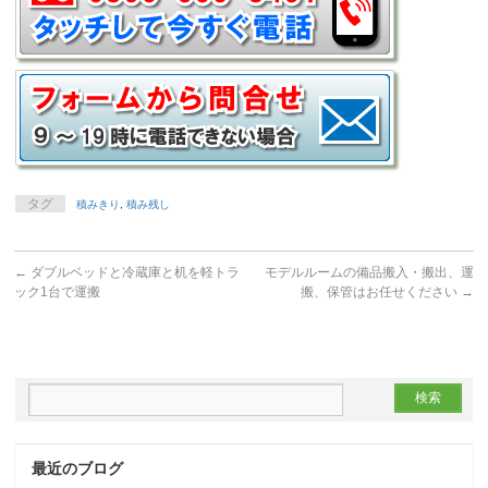
タグ
積みきり
,
積み残し
←
ダブルベッドと冷蔵庫と机を軽トラ
モデルルームの備品搬入・搬出、運
ック1台で運搬
搬、保管はお任せください
→
最近のブログ