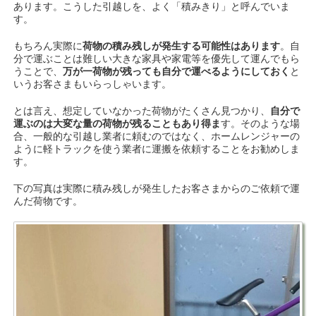
あります。こうした引越しを、よく「積みきり」と呼んでいま
す。
もちろん実際に
荷物の積み残しが発生する可能性はあります
。自
分で運ぶことは難しい大きな家具や家電等を優先して運んでもら
うことで、
万が一荷物が残っても自分で運べるようにしておく
と
いうお客さまもいらっしゃいます。
とは言え、想定していなかった荷物がたくさん見つかり、
自分で
運ぶのは大変な量の荷物が残ることもあり得ま
す。そのような場
合、一般的な引越し業者に頼むのではなく、ホームレンジャーの
ように軽トラックを使う業者に運搬を依頼することをお勧めしま
す。
下の写真は実際に積み残しが発生したお客さまからのご依頼で運
んだ荷物です。