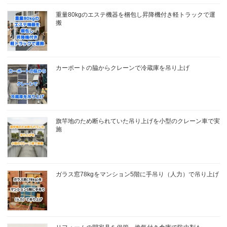
重量80kgのエステ機器を梱包し昇降機付き軽トラックで運
搬
カーポートの脇からクレーンで冷蔵庫を吊り上げ
旗竿地のため断られていた吊り上げを小型のクレーン車で実
施
ガラス窓78kgをマンション5階に手吊り（人力）で吊り上げ