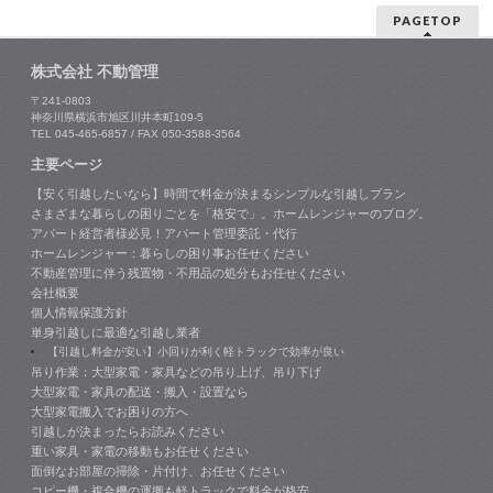
PAGETOP
株式会社 不動管理
〒241-0803
神奈川県横浜市旭区川井本町109-5
TEL 045-465-6857 / FAX 050-3588-3564
主要ページ
【安く引越したいなら】時間で料金が決まるシンプルな引越しプラン
さまざまな暮らしの困りごとを「格安で」。ホームレンジャーのブログ。
アパート経営者様必見！アパート管理委託・代行
ホームレンジャー：暮らしの困り事お任せください
不動産管理に伴う残置物・不用品の処分もお任せください
会社概要
個人情報保護方針
単身引越しに最適な引越し業者
【引越し料金が安い】小回りが利く軽トラックで効率が良い
吊り作業：大型家電・家具などの吊り上げ、吊り下げ
大型家電・家具の配送・搬入・設置なら
大型家電搬入でお困りの方へ
引越しが決まったらお読みください
重い家具・家電の移動もお任せください
面倒なお部屋の掃除・片付け、お任せください
コピー機・複合機の運搬も軽トラックで料金が格安