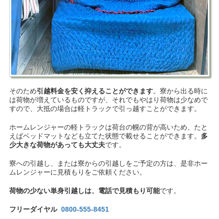
そのため
引越料金を安く抑えることができます
。寮から出る時に
は荷物が増えているものですが、それでもやはり荷物は少なめで
すので、大抵の場合は軽トラックで引っ越すことができます。
ホームレンジャーの軽トラックは荷台の幌の背が高いため、たと
えばベッドマットなども立てた状態で載せることができます。
多
少大きな荷物があっても大丈夫
です。
寮への引越し、または寮からの引越しをご予定の方は、是非ホー
ムレンジャーに見積もりをご依頼ください。
荷物の少ない単身引越しは、電話で見積もり可能
です。
フリーダイヤル
0800-555-8451