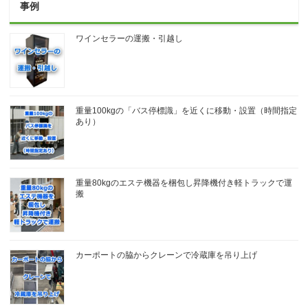
事例
ワインセラーの運搬・引越し
重量100kgの「バス停標識」を近くに移動・設置（時間指定
あり）
重量80kgのエステ機器を梱包し昇降機付き軽トラックで運
搬
カーポートの脇からクレーンで冷蔵庫を吊り上げ