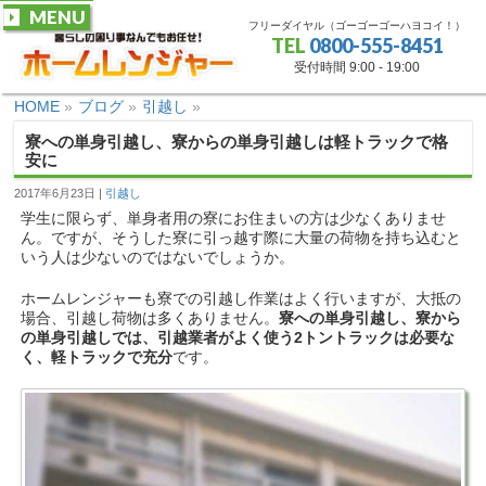
MENU
フリーダイヤル（ゴーゴーゴーハヨコイ！）
TEL
0800-555-8451
受付時間 9:00 - 19:00
HOME
»
ブログ
»
引越し
»
寮への単身引越し、寮からの単身引越しは軽トラックで格
安に
2017年6月23日
引越し
学生に限らず、単身者用の寮にお住まいの方は少なくありませ
ん。ですが、そうした寮に引っ越す際に大量の荷物を持ち込むと
いう人は少ないのではないでしょうか。
ホームレンジャーも寮での引越し作業はよく行いますが、大抵の
場合、引越し荷物は多くありません。
寮への単身引越し、寮から
の単身引越しでは、引越業者がよく使う2トントラックは必要な
く、軽トラックで充分
です。