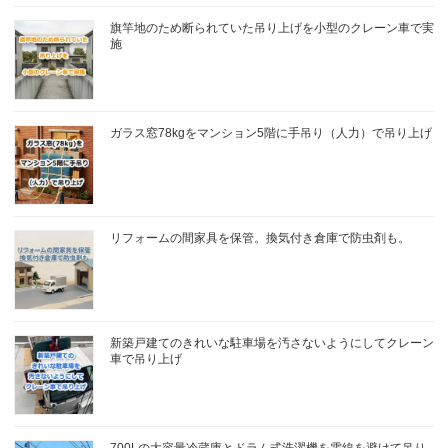
旗竿地のため断られていた吊り上げを小型のクレーン車で実
施
ガラス窓78kgをマンション5階に手吊り（人力）で吊り上げ
リフォームの間家具を保管。換気付き倉庫で防虫剤も。
新築戸建てのきれいな駐車場を汚さないようにしてクレーン
車で吊り上げ