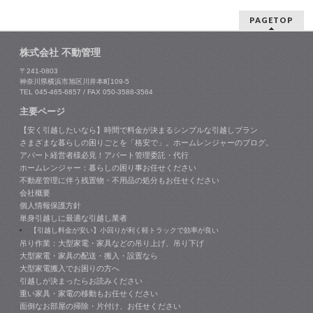
PAGETOP
株式会社 不動管理
〒241-0803
神奈川県横浜市旭区川井本町109-5
TEL 045-465-6857 / FAX 050-3588-3564
主要ページ
【安く引越したいなら】時間で料金が決まるシンプルな引越しプラン
さまざまな暮らしの困りごとを「格安で」。ホームレンジャーのブログ。
アパート経営者様必見！アパート管理委託・代行
ホームレンジャー：暮らしの困り事お任せください
不動産管理に伴う残置物・不用品の処分もお任せください
会社概要
個人情報保護方針
単身引越しに最適な引越し業者
【引越し料金が安い】小回りが利く軽トラックで効率が良い
吊り作業：大型家電・家具などの吊り上げ、吊り下げ
大型家電・家具の配送・搬入・設置なら
大型家電搬入でお困りの方へ
引越しが決まったらお読みください
重い家具・家電の移動もお任せください
面倒なお部屋の掃除・片付け、お任せください