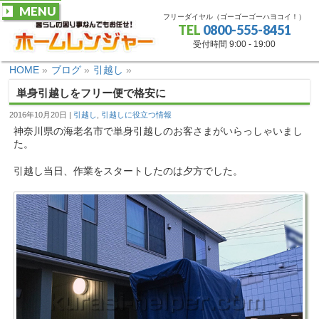
MENU
フリーダイヤル（ゴーゴーゴーハヨコイ！）
TEL
0800-555-8451
受付時間 9:00 - 19:00
HOME
»
ブログ
»
引越し
»
単身引越しをフリー便で格安に
2016年10月20日
引越し
,
引越しに役立つ情報
神奈川県の海老名市で単身引越しのお客さまがいらっしゃいまし
た。
引越し当日、作業をスタートしたのは夕方でした。