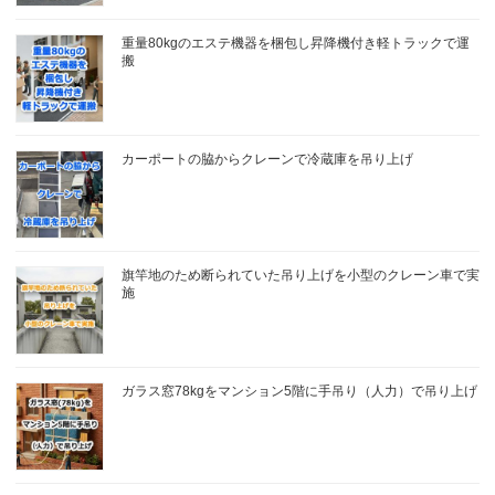
重量80kgのエステ機器を梱包し昇降機付き軽トラックで運
搬
カーポートの脇からクレーンで冷蔵庫を吊り上げ
旗竿地のため断られていた吊り上げを小型のクレーン車で実
施
ガラス窓78kgをマンション5階に手吊り（人力）で吊り上げ